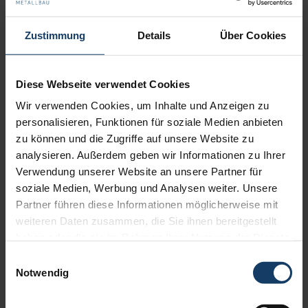
zu Ihrem Wunschdesign auch direkt eine Kostenabschätzung. Wir
erhalten einen ersten Einblick in Ihre Wünsche und Vorstellungen.
Zustimmung
Details
Über Cookies
Unsicher? Vereinbaren Sie gerne einen Termin, in unserem
Schauraum können Sie sich einen noch besseren Eindruck
Diese Webseite verwendet Cookies
machen und Wünsche direkt mit uns besprechen. Wir beraten Sie
gerne!
Wir verwenden Cookies, um Inhalte und Anzeigen zu
personalisieren, Funktionen für soziale Medien anbieten
zu können und die Zugriffe auf unsere Website zu
analysieren. Außerdem geben wir Informationen zu Ihrer
Verwendung unserer Website an unsere Partner für
soziale Medien, Werbung und Analysen weiter. Unsere
Partner führen diese Informationen möglicherweise mit
weiteren Daten zusammen, die Sie ihnen bereitgestellt
haben oder die sie im Rahmen Ihrer Nutzung der Dienste
gesammelt haben.
Einwilligungsauswahl
Notwendig