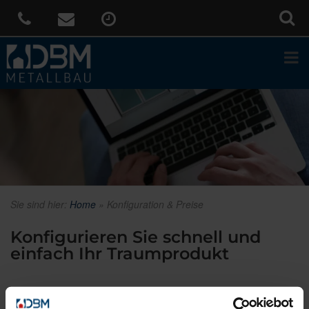
Sie sind hier:
Home
»
Konfiguration & Preise
Konfigurieren Sie schnell und
einfach Ihr Traumprodukt
Der Vorteil unserer Konfiguratoren: Optisch bekommen Sie einen
ersten Eindruck, wie Ihr Zuhause verschönert wird. Sie erhalten