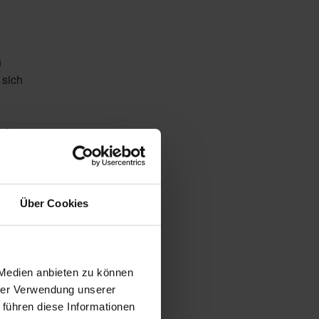
n
 sich
führung
hung, was
rteilung
Über Cookies
 Medien anbieten zu können
glich beim
hrer Verwendung unserer
 führen diese Informationen