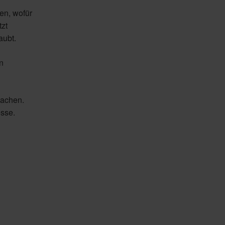
en, wofür
zt
aubt.
n
machen.
sse.