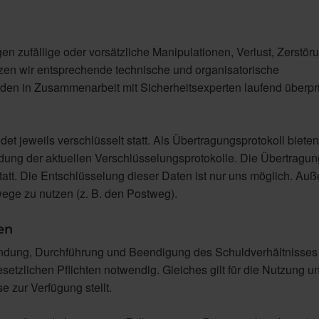
n zufällige oder vorsätzliche Manipulationen, Verlust, Zerstör
tzen wir entsprechende technische und organisatorische
den in Zusammenarbeit mit Sicherheitsexperten laufend überpr
 jeweils verschlüsselt statt. Als Übertragungsprotokoll bieten 
dung der aktuellen Verschlüsselungsprotokolle. Die Übertragun
tatt. Die Entschlüsselung dieser Daten ist nur uns möglich. Au
wege zu nutzen (z. B. den Postweg).
en
ndung, Durchführung und Beendigung des Schuldverhältnisses
setzlichen Pflichten notwendig. Gleiches gilt für die Nutzung u
 zur Verfügung stellt.