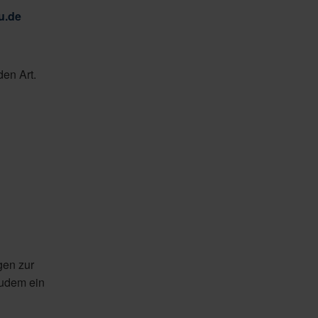
u.de
den Art.
gen zur
zudem ein