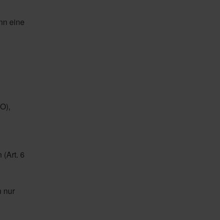
nn eine
O),
(Art. 6
 nur