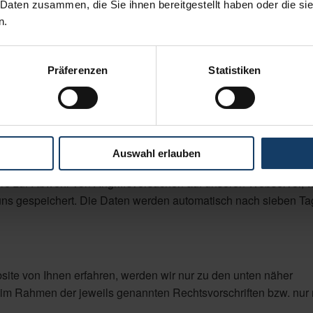
 Daten zusammen, die Sie ihnen bereitgestellt haben oder die s
on zwischen Ihrem Internetbrowser und unserem Webserver w
n.
ebssystem
Präferenzen
Statistiken
besuchen
rufen, das Datum und Uhrzeit des Besuches
rtragen wurde, übertragene Datenmenge
ene IP-Adresse
Auswahl erlauben
ere zur Abwehr von Angriffsversuchen auf unseren Webserver, 
 uns gespeichert. Die Daten werden automatisch nach sieben T
ite von Ihnen erfahren, werden wir nur zu den unten näher
im Rahmen der jeweils genannten Rechtsvorschriften bzw. nur m