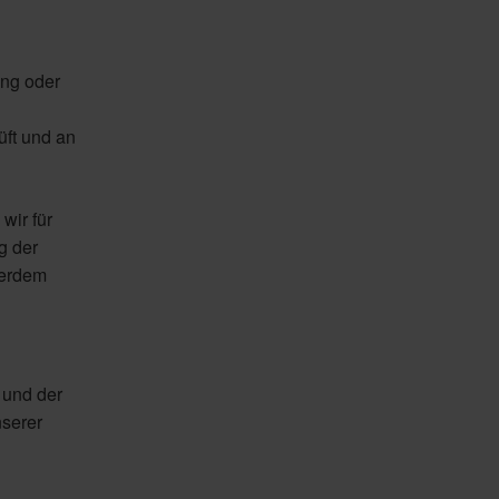
ung oder
üft und an
wir für
g der
ßerdem
 und der
nserer