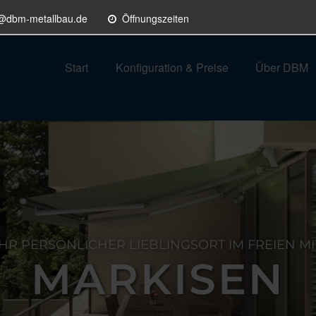
o@dbm-metallbau.de
Öffnungszeiten
Start
Konfiguration & Preise
Über DBM
IHR PERSÖNLICHER LIEBLINGSORT IM FREIEN MI
MARKISEN