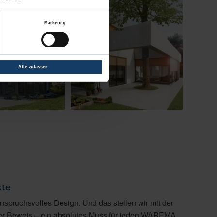
Marketing
Alle zulassen
kte
spruchsvolles Design. Und das stellen wir mit der
unter Beweis – ein absolutes Muss für jeden WAREMA