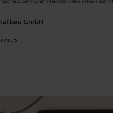
chdachtes Zubehör garantiert jederzeit optimalen Bedienkomfort
etallbau GmbH
 vor Ort)
halb von 5