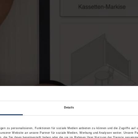
Details
oduktvielfalt im Bereich Markisen
gen zu personalisieren, Funktionen für soziale Medien anbieten zu können und die Zugriffe auf
 unserer Website an unsere Partner für soziale Medien, Werbung und Analysen weiter. Unsere Pa
 die Sie ihnen bereitgestellt haben oder die sie im Rahmen Ihrer Nutzung der Dienste gesamme