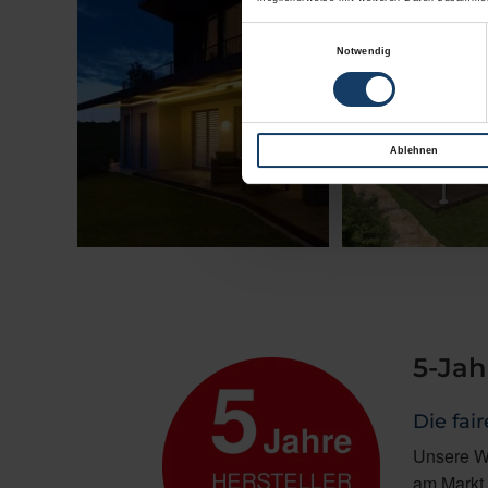
Einwilligungsauswahl
Notwendig
Ablehnen
5-Jah
Die fai
Unsere WA
am Markt 