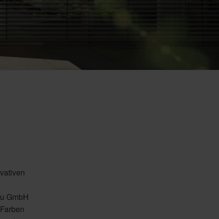
vativen
bau GmbH
 Farben