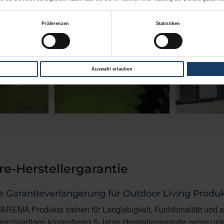
Präferenzen
Statistiken
Auswahl erlauben
re-Herstellergarantie
re Garantieverlängerung für Outdoor Living Produ
REMA Produkte stehen für Langlebigkeit, Funktionalität und an
einzigartigen kostenfreien 5-Jahre-Herstellergarantie gerne 