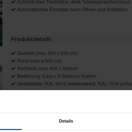
Schließt über Tischhöhe, dank Teleskopmechanismus
Automatisches Einrasten beim Öffnen und Schließen
Produktdetails
Quadrat (max. 500 x 500 cm)
Rund (max.ø 500 cm)
Rechteck (max 400 x 500cm)
Bedienung: Easy-Lift-Balance System
Gestellfarbe: RAL 9016 verkehrsweiß, RAL 7016 anthraz
gegen Aufpreis
Bespannung: über 130 hochwertige Acryl Standard / Acr
Luftreinigungseffekt (gegen Aufpreis)
Details