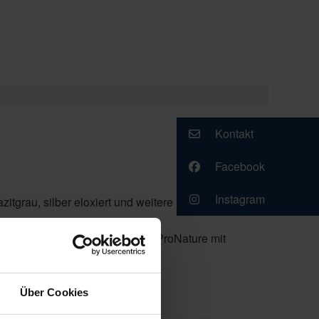
Kontakt
Facebook
Instagram
itgrau, silber eloxiert und weitere RAL Farben
yl Lumera Stoffe / NEU: Acryl ProNature mit
Über Cookies