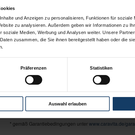
Produktbeschreibung
Cookies
It‘s so easy – dank smartem Schiebe-Mechanismus!
Stabilität und ermöglichen eindrucksvolle
nhalte und Anzeigen zu personalisieren, Funktionen für soziale
Mit dem cleveren Easy-Lift-Balance-System öffnen
Spannweiten von bis zu 6m. Egal ob in der
Website zu analysieren. Außerdem geben wir Informationen zu I
und schließen Sie den Supremo deutlich leichter und
Gastronomie, im privaten Garten oder in Kindergärten
r soziale Medien, Werbung und Analysen weiter. Unsere Partner
schneller als andere Sonnenschirme. Gleichzeitig
und Seniorenheimen: Supremo überzeugt auf voller
 Daten zusammen, die Sie ihnen bereitgestellt haben oder die s
n.
sorgen doppelte Stützstreben für herausragende
Präferenzen
Statistiken
Brillante Extras
Schirmständer
Bodenhülse
Seitenplane
Auswahl erlauben
Regenrinne
* gemäß Garantiebedingungen unter
www.caravita.de/gara