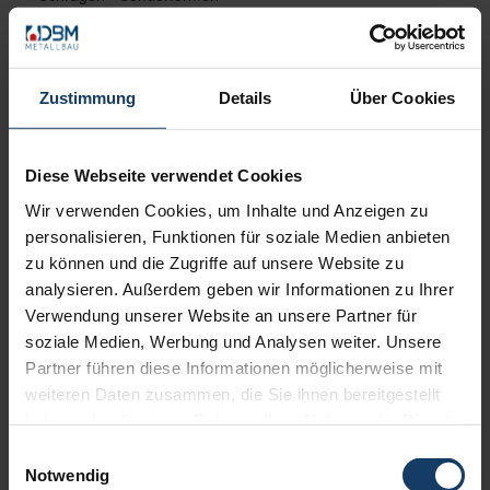
Umfangreiches Stoffangebot, u.a. für den
Einsatz in Räumen mit erhöhten
Hygieneanforderungen.
Sicherheit für Ihre Kinder
Zustimmung
Details
Über Cookies
Diese Webseite verwendet Cookies
Produktdetails
Wir verwenden Cookies, um Inhalte und Anzeigen zu
personalisieren, Funktionen für soziale Medien anbieten
max. Breite: Standard 5000 mm. Größere
zu können und die Zugriffe auf unsere Website zu
Anlagen auf Anfrage
analysieren. Außerdem geben wir Informationen zu Ihrer
max. Höhe: 4000 mm
Verwendung unserer Website an unsere Partner für
max. Fläche: 12 m²
soziale Medien, Werbung und Analysen weiter. Unsere
Lamelle: 89 mm, 127 mm
Partner führen diese Informationen möglicherweise mit
Bedienung: Schnur/Kette, Stab, Elektroantrieb
weiteren Daten zusammen, die Sie ihnen bereitgestellt
Anwendungsbereiche: Für Fenster, Türen,
haben oder die sie im Rahmen Ihrer Nutzung der Dienste
Bildschirmarbeitsplätze, Festverglasungen, als
Raumteiler
gesammelt haben.
Einwilligungsauswahl
Montage: An Wand und Decken
Notwendig