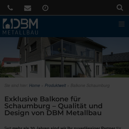
Sie sind hier:
Home
»
Produktwelt
»
Balkone Schaumburg
Exklusive Balkone für
Schaumburg – Qualität und
Design von DBM Metallbau
Seit
mehr als 30 Jahren sind wir Ihr zuverlässiger Partner
für