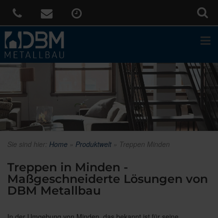
Sie sind hier:
Home
»
Produktwelt
»
Treppen Minden
Treppen in Minden -
Maßgeschneiderte Lösungen von
DBM Metallbau
In der Umgebung von Minden, das bekannt ist für seine