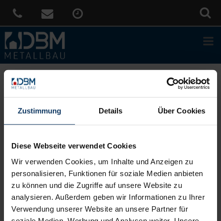
Sie sind hier:
Home
»
News
»
Tageslicht ist der Rhythmus des
Lebens
Zustimmung
Details
Über Cookies
Veröffentlicht
14. Februar 2022
am
Tageslicht ist der Rhythmus des
Lebens
Diese Webseite verwendet Cookies
Tageslicht hat eine besondere Wirkung auf uns Menschen. Umso
Wir verwenden Cookies, um Inhalte und Anzeigen zu
besser, wenn man es nach den eigenen Bedürfnissen steuern
personalisieren, Funktionen für soziale Medien anbieten
kann. Egal, ob Sie Ihre Wohnräume hell durchleuchten möchten
zu können und die Zugriffe auf unsere Website zu
oder konzentriert arbeiten müssen – mit Außenjalousien von
analysieren. Außerdem geben wir Informationen zu Ihrer
WAREMA lassen Sie Licht nach Ihren Wünschen in Ihr Zuhause.
Verwendung unserer Website an unsere Partner für
Unsere Sonnenschutz-Produkte sorgen für mehr Lebensqualität
soziale Medien, Werbung und Analysen weiter. Unsere