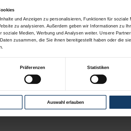
n
und
bis zu 25% Tilgungszuschuss
, abhängig von der
Cookies
t-Zustand Ihres Hauses
zu den
schlechtesten 25%
,
nhalte und Anzeigen zu personalisieren, Funktionen für soziale
nen weiteren Bonus erhalten Sie, wenn Ihre Immobilie im
Website zu analysieren. Außerdem geben wir Informationen zu I
us-Standard erreicht. Hierfür erhalten Sie
weitere 15%
r soziale Medien, Werbung und Analysen weiter. Unsere Partner
 Daten zusammen, die Sie ihnen bereitgestellt haben oder die s
n.
% kombiniert werden, sodass der
maximal erreichbare
tumfang ist abhängig von der Stufe des Effizienzhauses
Präferenzen
Statistiken
aus 55 bedeutet beispielsweise, dass das Haus im Vergleich
cht. Somit gilt: Je niedriger die Zahl, desto höher ist die
Auswahl erlauben