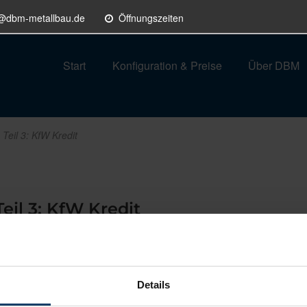
o@dbm-metallbau.de
Öffnungszeiten
Start
Konfiguration & Preise
Über DBM
Teil 3: KfW Kredit
eil 3: KfW Kredit
G EM
und
iSFP
folgt die KfW-Förderung.
auses
gemäß GEG (Gebäudeenergiegesetz) zu erreichen?
Details